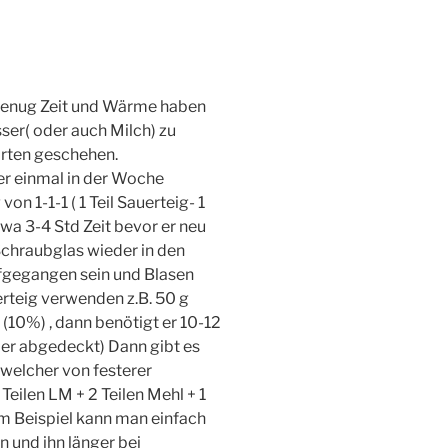
n genug Zeit und Wärme haben
r( oder auch Milch) zu
Arten geschehen.
er einmal in der Woche
on 1-1-1 ( 1 Teil Sauerteig- 1
twa 3-4 Std Zeit bevor er neu
Schraubglas wieder in den
ufgegangen sein und Blasen
rteig verwenden z.B. 50 g
(10%) , dann benötigt er 10-12
er abgedeckt) Dann gibt es
 welcher von festerer
 Teilen LM + 2 Teilen Mehl + 1
um Beispiel kann man einfach
 und ihn länger bei