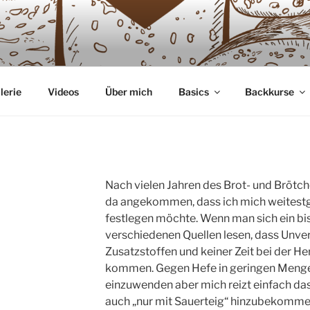
GLIEBE
 Sauerteig
lerie
Videos
Über mich
Basics
Backkurse
Nach vielen Jahren des Brot- und Brötch
da angekommen, dass ich mich weitestg
festlegen möchte. Wenn man sich ein bi
verschiedenen Quellen lesen, dass Unver
Zusatzstoffen und keiner Zeit bei der H
kommen. Gegen Hefe in geringen Mengen 
einzuwenden aber mich reizt einfach d
auch „nur mit Sauerteig“ hinzubekomme