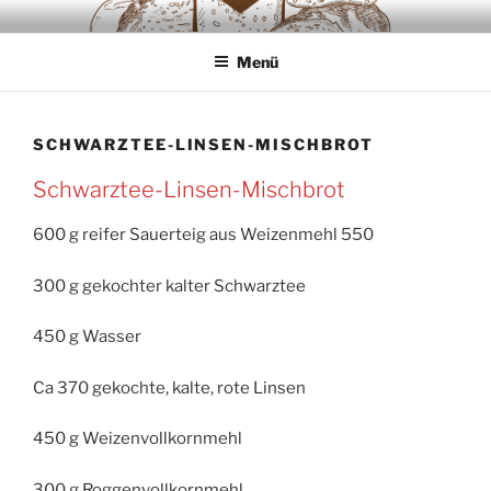
Zum
SAUERTEIGLIEBE
Backwaren ausschliesslich aus Sauerteig
Inhalt
Menü
springen
SCHWARZTEE-LINSEN-MISCHBROT
Schwarztee-Linsen-Mischbrot
600 g reifer Sauerteig aus Weizenmehl 550
300 g gekochter kalter Schwarztee
450 g Wasser
Ca 370 gekochte, kalte, rote Linsen
450 g Weizenvollkornmehl
300 g Roggenvollkornmehl