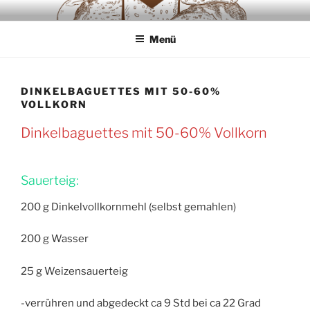
Zum
SAUERTEIGLIEBE
Backwaren ausschliesslich aus Sauerteig
Inhalt
Menü
springen
DINKELBAGUETTES MIT 50-60%
VOLLKORN
Dinkelbaguettes mit 50-60% Vollkorn
Sauerteig:
200 g Dinkelvollkornmehl (selbst gemahlen)
200 g Wasser
25 g Weizensauerteig
-verrühren und abgedeckt ca 9 Std bei ca 22 Grad