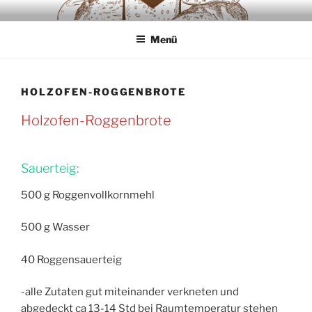
Zum
SAUERTEIGLIEBE
Backwaren ausschliesslich aus Sauerteig
Inhalt
Menü
springen
HOLZOFEN-ROGGENBROTE
Holzofen-Roggenbrote
Sauerteig:
500 g Roggenvollkornmehl
500 g Wasser
40 Roggensauerteig
-alle Zutaten gut miteinander verkneten und
abgedeckt ca 13-14 Std bei Raumtemperatur stehen