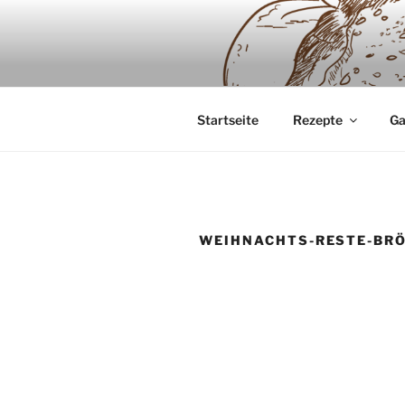
Zum
Inhalt
SAUERTEI
springen
Backwaren ausschliesslich aus
Startseite
Rezepte
Ga
WEIHNACHTS-RESTE-BR