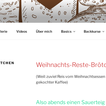
GLIEBE
 Sauerteig
lerie
Videos
Über mich
Basics
Backkurse
ÖTCHEN
Weihnachts-Reste-Bröt
(Weil: zuviel Reis vom Weihnachtsessen
gekochter Kaffee)
Also abends einen Sauerteig