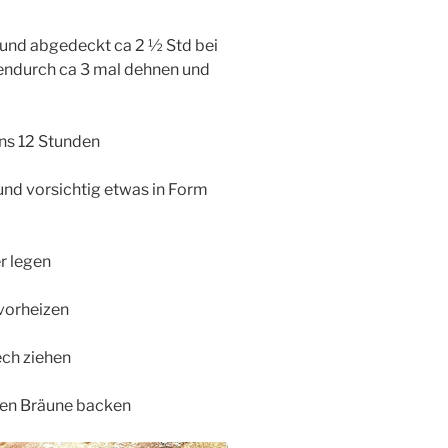
 und abgedeckt ca 2 ½ Std bei
endurch ca 3 mal dehnen und
ens 12 Stunden
und vorsichtig etwas in Form
r legen
vorheizen
ech ziehen
ten Bräune backen