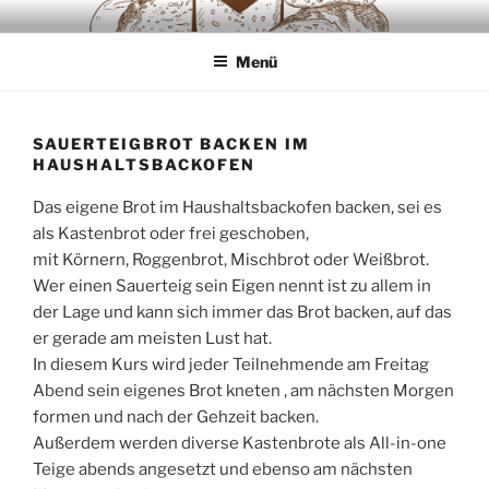
Zum
SAUERTEIGLIEBE
Backwaren ausschliesslich aus Sauerteig
Inhalt
Menü
springen
SAUERTEIGBROT BACKEN IM
HAUSHALTSBACKOFEN
Das eigene Brot im Haushaltsbackofen backen, sei es
als Kastenbrot oder frei geschoben,
mit Körnern, Roggenbrot, Mischbrot oder Weißbrot.
Wer einen Sauerteig sein Eigen nennt ist zu allem in
der Lage und kann sich immer das Brot backen, auf das
er gerade am meisten Lust hat.
In diesem Kurs wird jeder Teilnehmende am Freitag
Abend sein eigenes Brot kneten , am nächsten Morgen
formen und nach der Gehzeit backen.
Außerdem werden diverse Kastenbrote als All-in-one
Teige abends angesetzt und ebenso am nächsten