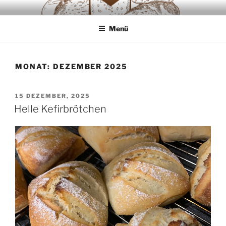
Zum
SAUERTEIGLIEBE
Backwaren ausschliesslich aus Sauerteig
Inhalt
Menü
springen
MONAT:
DEZEMBER 2025
VERÖFFENTLICHT
15 DEZEMBER, 2025
AM
Helle Kefirbrötchen