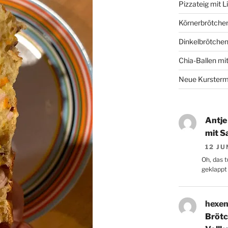
Pizzateig mit L
Körnerbrötche
Dinkelbrötchen
Chia-Ballen mi
Neue Kurstermi
Antje
mit S
12 JU
Oh, das t
geklappt 
hexen
Brötc