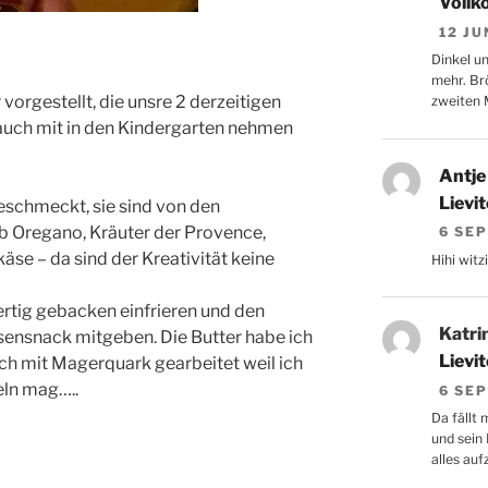
Vollk
12 JU
Dinkel un
mehr. Br
vorgestellt, die unsre 2 derzeitigen
zweiten M
auch mit in den Kindergarten nehmen
Antje
Lievi
geschmeckt, sie sind von den
b Oregano, Kräuter der Provence,
6 SE
se – da sind der Kreativität keine
Hihi witzi
fertig gebacken einfrieren und den
Katri
usensnack mitgeben. Die Butter habe ich
Lievi
och mit Magerquark gearbeitet weil ich
eln mag…..
6 SE
Da fällt 
und sein
alles auf