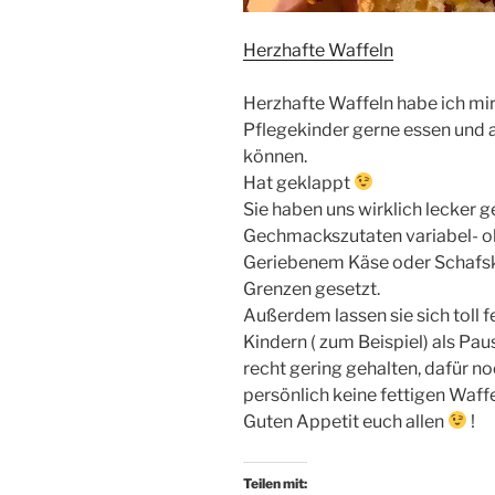
Herzhafte Waffeln
Herzhafte Waffeln habe ich mir 
Pflegekinder gerne essen und 
können.
Hat geklappt
Sie haben uns wirklich lecker 
Gechmackszutaten variabel- o
Geriebenem Käse oder Schafskä
Grenzen gesetzt.
Außerdem lassen sie sich toll 
Kindern ( zum Beispiel) als Pa
recht gering gehalten, dafür n
persönlich keine fettigen Waff
Guten Appetit euch allen
!
Teilen mit: