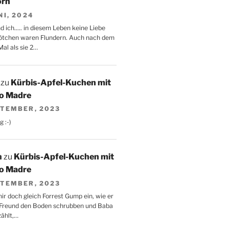
orn
NI, 2024
d ich..... in diesem Leben keine Liebe
ötchen waren Flundern. Auch nach dem
al als sie 2…
zu
Kürbis-Apfel-Kuchen mit
to Madre
PTEMBER, 2023
g :-)
n
zu
Kürbis-Apfel-Kuchen mit
to Madre
PTEMBER, 2023
mir doch gleich Forrest Gump ein, wie er
 Freund den Boden schrubben und Baba
zählt,…