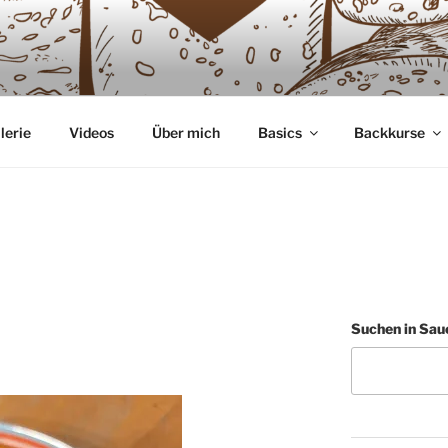
GLIEBE
 Sauerteig
lerie
Videos
Über mich
Basics
Backkurse
Suchen in Sau