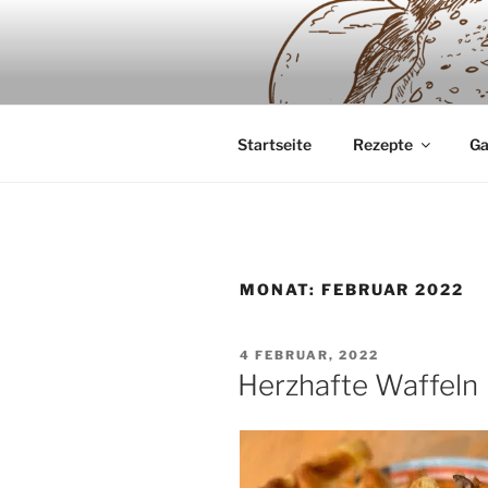
Zum
Inhalt
SAUERTEI
springen
Backwaren ausschliesslich aus
Startseite
Rezepte
Ga
MONAT:
FEBRUAR 2022
VERÖFFENTLICHT
4 FEBRUAR, 2022
AM
Herzhafte Waffeln