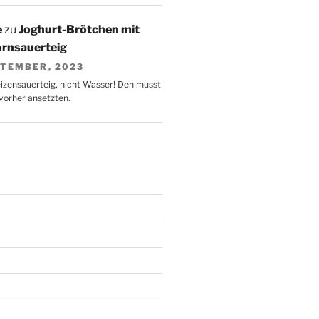
e
zu
Joghurt-Brötchen mit
ornsauerteig
PTEMBER, 2023
zensauerteig, nicht Wasser! Den musst
 vorher ansetzten.