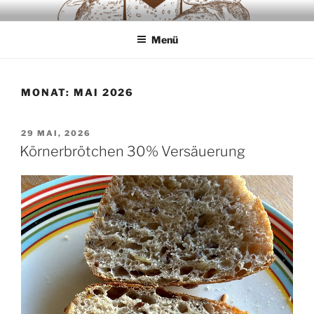
Zum
SAUERTEIGLIEBE
Backwaren ausschliesslich aus Sauerteig
Inhalt
Menü
springen
MONAT:
MAI 2026
VERÖFFENTLICHT
29 MAI, 2026
AM
Körnerbrötchen 30% Versäuerung