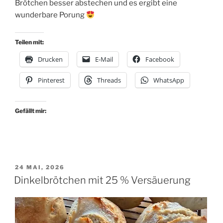
Brötchen besser abstechen und es ergibt eine
wunderbare Porung
Teilen mit:
Drucken
E-Mail
Facebook
Pinterest
Threads
WhatsApp
Gefällt mir:
VERÖFFENTLICHT
24 MAI, 2026
AM
Dinkelbrötchen mit 25 % Versäuerung