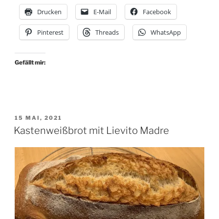
Drucken
E-Mail
Facebook
Pinterest
Threads
WhatsApp
Gefällt mir:
VERÖFFENTLICHT
15 MAI, 2021
AM
Kastenweißbrot mit Lievito Madre