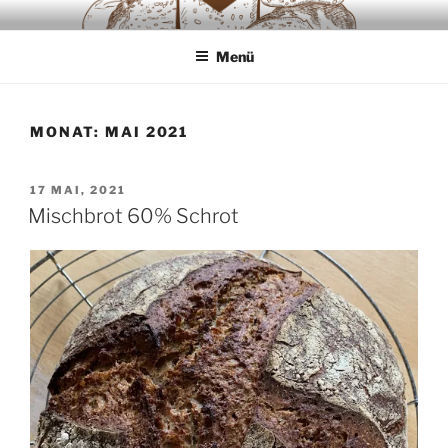
Zum
SAUERTEIGLIEBE
Backwaren ausschliesslich aus Sauerteig
Inhalt
Menü
springen
MONAT:
MAI 2021
VERÖFFENTLICHT
17 MAI, 2021
AM
Mischbrot 60% Schrot