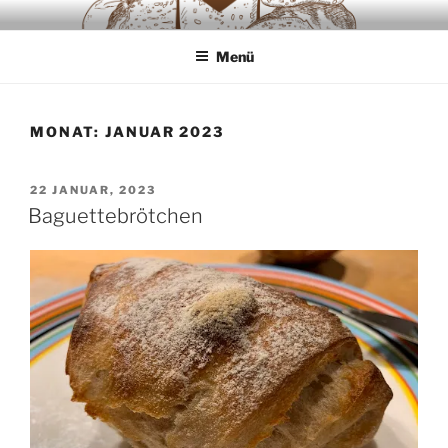
Zum
SAUERTEIGLIEBE
Backwaren ausschliesslich aus Sauerteig
Inhalt
Menü
springen
MONAT:
JANUAR 2023
VERÖFFENTLICHT
22 JANUAR, 2023
AM
Baguettebrötchen