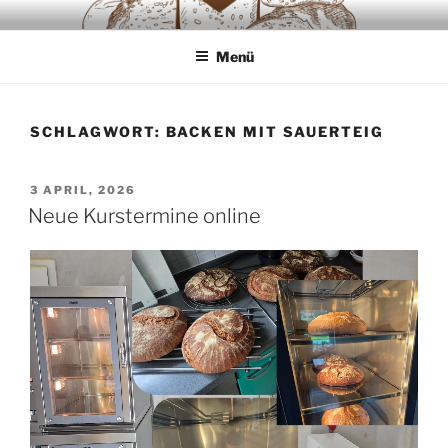
Zum
SAUERTEIGLIEBE
Backwaren ausschliesslich aus Sauerteig
Inhalt
Menü
springen
SCHLAGWORT:
BACKEN MIT SAUERTEIG
VERÖFFENTLICHT
3 APRIL, 2026
AM
Neue Kurstermine online