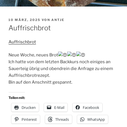
VERÖFFENTLICHT
10 MÄRZ, 2025
VON
ANTJE
AM
Auffrischbrot
Auffrischbrot
Neue Woche, neues Brot
Ich hatte von dem letzten Backkurs noch einiges an
Sauerteig übrig und obendrein die Anfrage zu einem
Auffrischbrotrezept.
Bin auf den Anschnitt gespannt.
Teilen mit:
Drucken
E-Mail
Facebook
Pinterest
Threads
WhatsApp