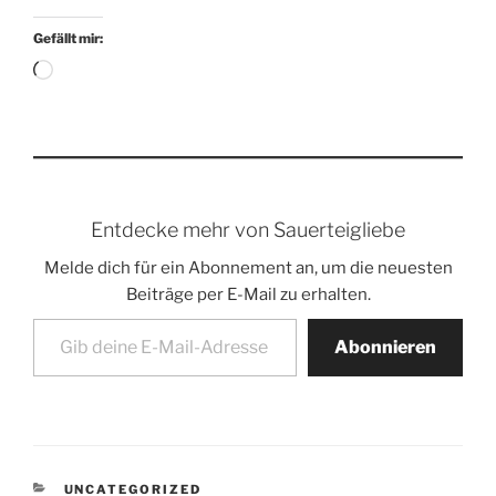
Gefällt mir:
Wird
geladen …
Entdecke mehr von Sauerteigliebe
Melde dich für ein Abonnement an, um die neuesten
Beiträge per E-Mail zu erhalten.
Gib deine E-Mail-Adresse ein ...
Abonnieren
KATEGORIEN
UNCATEGORIZED