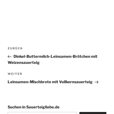
Beitragsnavigation
Vorheriger
ZURÜCK
Beitrag
Dinkel-Buttermilch-Leinsamen-Brötchen mit
Weizensauerteig
Nächster
WEITER
Beitrag
Leinsamen-Mischbrote mit Vollkornsauerteig
Suchen in Sauerteigliebe.de