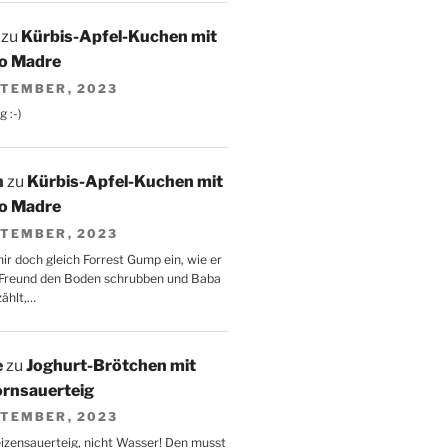
zu
Kürbis-Apfel-Kuchen mit
to Madre
PTEMBER, 2023
g :-)
n
zu
Kürbis-Apfel-Kuchen mit
to Madre
PTEMBER, 2023
mir doch gleich Forrest Gump ein, wie er
 Freund den Boden schrubben und Baba
zählt,…
e
zu
Joghurt-Brötchen mit
ornsauerteig
PTEMBER, 2023
zensauerteig, nicht Wasser! Den musst