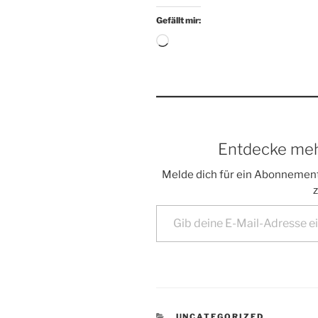
Gefällt mir:
Wird
geladen …
Entdecke meh
Melde dich für ein Abonnement
z
Gib deine E-Mail-Adresse ein ...
KATEGORIEN
UNCATEGORIZED