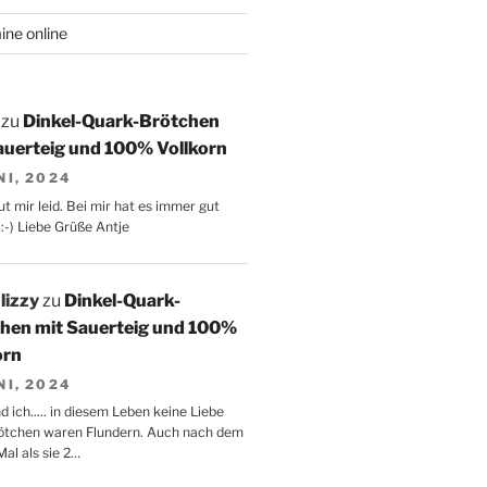
ne online
zu
Dinkel-Quark-Brötchen
auerteig und 100% Vollkorn
NI, 2024
ut mir leid. Bei mir hat es immer gut
:-) Liebe Grüße Antje
lizzy
zu
Dinkel-Quark-
hen mit Sauerteig und 100%
orn
NI, 2024
d ich..... in diesem Leben keine Liebe
ötchen waren Flundern. Auch nach dem
al als sie 2…