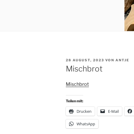
VERÖFFENTLICHT
28 AUGUST, 2023
VON
ANTJE
AM
Mischbrot
Mischbrot
Teilen mit:
Drucken
E-Mail
WhatsApp