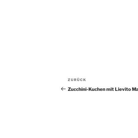
Beitragsnavigation
Vorheriger
ZURÜCK
Beitrag
Zucchini-Kuchen mit Lievito M