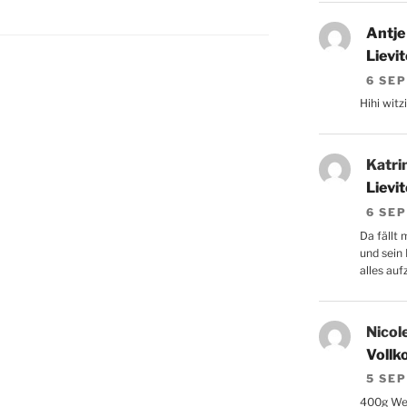
Antje
Lievi
6 SE
Hihi witzi
Katri
Lievi
6 SE
Da fällt 
und sein
alles auf
Nicol
Vollk
5 SE
400g Wei