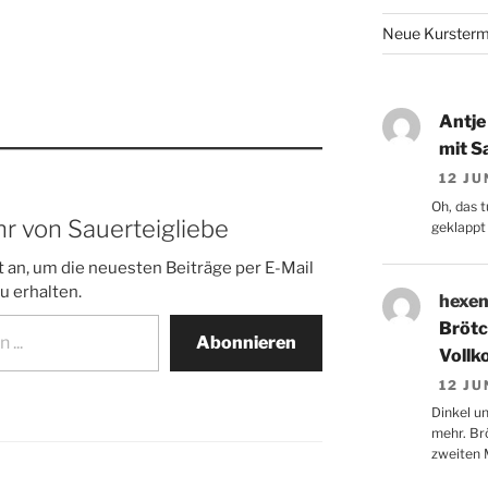
Neue Kurstermi
Antje
mit S
12 JU
Oh, das t
r von Sauerteigliebe
geklappt 
 an, um die neuesten Beiträge per E-Mail
u erhalten.
hexen
Brötc
Abonnieren
Vollk
12 JU
Dinkel un
mehr. Br
zweiten M