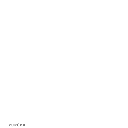
Beitragsnavigation
Vorheriger
ZURÜCK