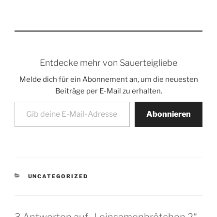
geladen …
Entdecke mehr von Sauerteigliebe
Melde dich für ein Abonnement an, um die neuesten
Beiträge per E-Mail zu erhalten.
Gib deine E-Mail-Adresse ein ...
Abonnieren
KATEGORIEN
UNCATEGORIZED
3 Antworten auf „Leinsamenbrötchen 2“