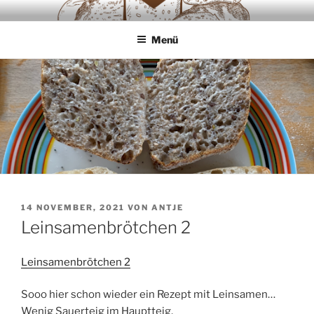
Zum
SAUERTEIGLIEBE
Backwaren ausschliesslich aus Sauerteig
Inhalt
Menü
springen
VERÖFFENTLICHT
14 NOVEMBER, 2021
VON
ANTJE
AM
Leinsamenbrötchen 2
Leinsamenbrötchen 2
Sooo hier schon wieder ein Rezept mit Leinsamen…
Wenig Sauerteig im Hauptteig,